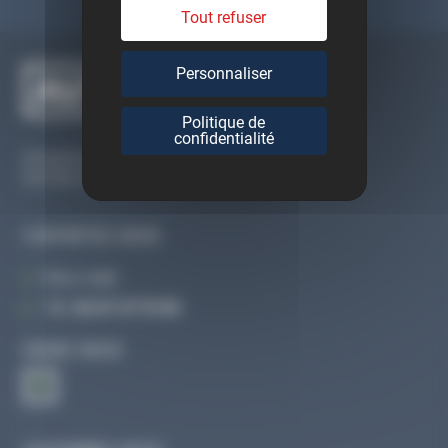
Tout refuser
Personnaliser
Politique de
confidentialité
Du lundi au vendredi
De 09h à 12h30 et de 13h30 à 18h
CONTACTEZ-NOUS
Par e-mail
Tél :
02 47 27 51 36
SUIVEZ-NOUS