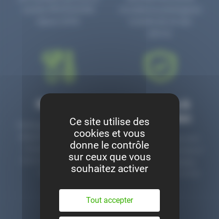
numéro PR3700006D
circulaire en prolongeant
depuis 2006.
la durée de vie des
pièces.
Montage
Garanties &
satisfaction
Ce site utilise des
Notre garage est à votre
cookies et vous
disposition pour monter
Toutes nos pièces sont
donne le contrôle
nos pièces neuves et
contrôlées et garanties 2
sur ceux que vous
d’occasion. Un service
ans. Une ligne dédiée
souhaitez activer
clé en main.
pour le SAV 02 47 27 51
36.
Tout accepter