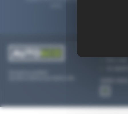
2006.
prolong
CONTACTEZ
Par e-mail
Tél :
02 47 
Du lundi au vendredi
De 09h à 12h30 et de 13h30 à 18h
SUIVEZ-NOU