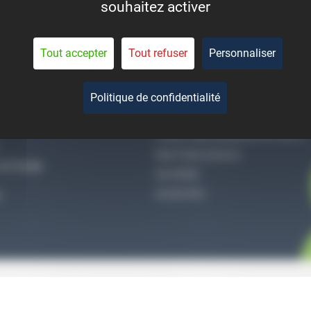
souhaitez activer
eant la durée de vie des
pièces.
Tout accepter
Tout refuser
Personnaliser
Politique de confidentialité
-NOUS
QUI SOMMES-NOUS
CONDITIONS GÉNÉRALES DE VENTE
MENTIONS LÉGALES
27 51 36
VIE PRIVÉE
ACCES PRO
S