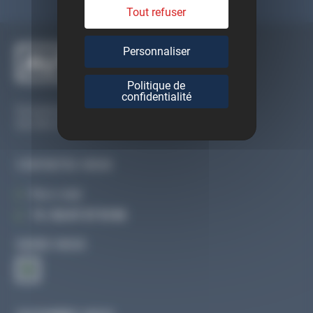
Tout refuser
Personnaliser
Politique de
confidentialité
Du lundi au vendredi
De 09h à 12h30 et de 13h30 à 18h
CONTACTEZ-NOUS
Par e-mail
Tél :
02 47 27 51 36
SUIVEZ-NOUS