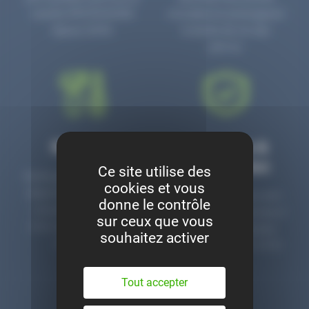
numéro PR3700006D
circulaire en prolongeant
depuis 2006.
la durée de vie des
pièces.
Montage
Garanties &
satisfaction
Ce site utilise des
Notre garage est à votre
cookies et vous
disposition pour monter
Toutes nos pièces sont
donne le contrôle
nos pièces neuves et
contrôlées et garanties 2
sur ceux que vous
d’occasion. Un service
ans. Une ligne dédiée
souhaitez activer
clé en main.
pour le SAV 02 47 27 51
36.
Tout accepter