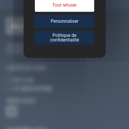
Tout refuser
Personnaliser
Politique de
confidentialité
Du lundi au vendredi
De 09h à 12h30 et de 13h30 à 18h
CONTACTEZ-NOUS
Par e-mail
Tél :
02 47 27 51 36
SUIVEZ-NOUS