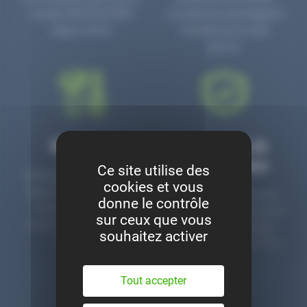
numéro PR3700006D
circulaire en prolongeant
depuis 2006.
la durée de vie des
pièces.
Montage
Garanties &
satisfaction
Ce site utilise des
Notre garage est à votre
cookies et vous
disposition pour monter
Toutes nos pièces sont
donne le contrôle
nos pièces neuves et
contrôlées et garanties 2
sur ceux que vous
d’occasion. Un service
ans. Une ligne dédiée
souhaitez activer
clé en main.
pour le SAV 02 47 27 51
36.
Tout accepter