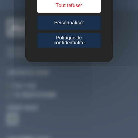
Tout refuser
Personnaliser
Politique de
confidentialité
Du lundi au vendredi
De 09h à 12h30 et de 13h30 à 18h
CONTACTEZ-NOUS
Par e-mail
Tél :
02 47 27 51 36
SUIVEZ-NOUS