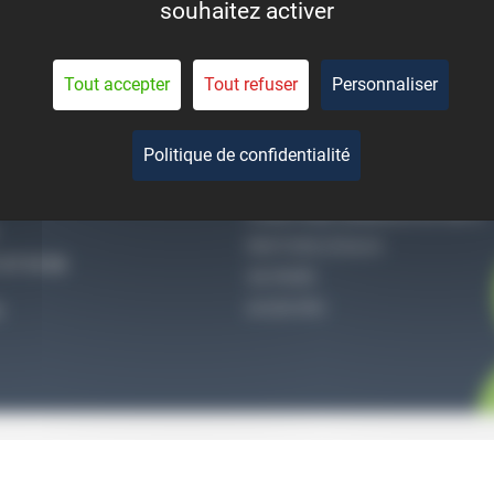
souhaitez activer
eant la durée de vie des
pièces.
Tout accepter
Tout refuser
Personnaliser
Politique de confidentialité
-NOUS
QUI SOMMES-NOUS
CONDITIONS GÉNÉRALES DE VENTE
MENTIONS LÉGALES
27 51 36
VIE PRIVÉE
ACCES PRO
S