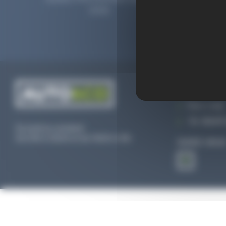
2006.
prolong
CONTACTEZ
Par e-mail
Tél :
02 47 
Du lundi au vendredi
De 09h à 12h30 et de 13h30 à 18h
SUIVEZ-NOU