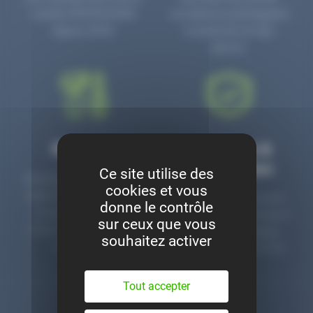
numéro PR3700006D
circulaire en prolongeant
depuis 2006.
la durée de vie des
pièces.
Montage
Garanties &
satisfaction
Ce site utilise des
Notre garage est à votre
cookies et vous
disposition pour monter
Toutes nos pièces sont
donne le contrôle
nos pièces neuves et
contrôlées et garanties 2
sur ceux que vous
d’occasion. Un service
ans. Une ligne dédiée
souhaitez activer
clé en main.
pour le SAV 02 47 27 51
36.
Tout accepter