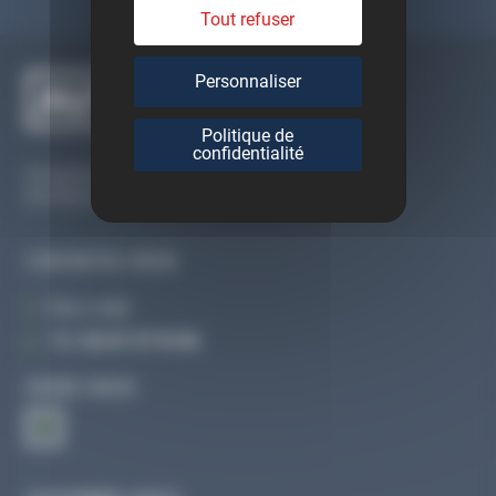
Tout refuser
Personnaliser
Politique de
confidentialité
Du lundi au vendredi
De 09h à 12h30 et de 13h30 à 18h
CONTACTEZ-NOUS
Par e-mail
Tél :
02 47 27 51 36
SUIVEZ-NOUS