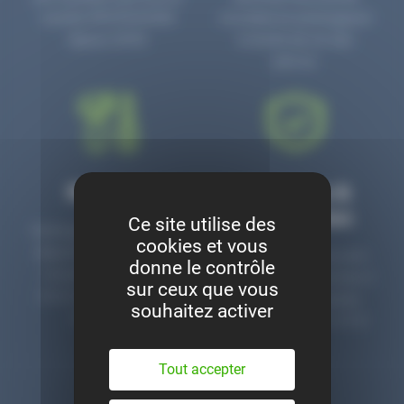
numéro PR3700006D
circulaire en prolongeant
depuis 2006.
la durée de vie des
pièces.
Montage
Garanties &
satisfaction
Ce site utilise des
Notre garage est à votre
cookies et vous
disposition pour monter
Toutes nos pièces sont
donne le contrôle
nos pièces neuves et
contrôlées et garanties 2
sur ceux que vous
d’occasion. Un service
ans. Une ligne dédiée
souhaitez activer
clé en main.
pour le SAV 02 47 27 51
36.
Tout accepter