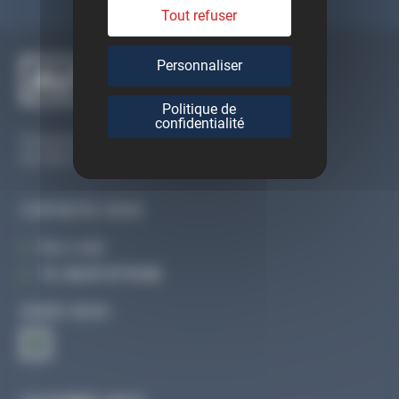
Tout refuser
Personnaliser
Politique de
confidentialité
Du lundi au vendredi
De 09h à 12h30 et de 13h30 à 18h
CONTACTEZ-NOUS
Par e-mail
Tél :
02 47 27 51 36
SUIVEZ-NOUS