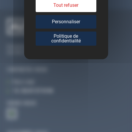
Tout refuser
Personnaliser
Politique de
confidentialité
Du lundi au vendredi
De 09h à 12h30 et de 13h30 à 18h
CONTACTEZ-NOUS
Par e-mail
Tél :
02 47 27 51 36
SUIVEZ-NOUS