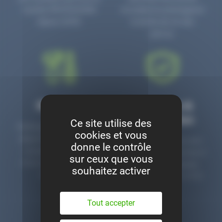
numéro PR3700006D
circulaire en prolongeant
depuis 2006.
la durée de vie des
pièces.
Montage
Garanties &
satisfaction
Ce site utilise des
Notre garage est à votre
cookies et vous
disposition pour monter
Toutes nos pièces sont
donne le contrôle
nos pièces neuves et
contrôlées et garanties 2
sur ceux que vous
d’occasion. Un service
ans. Une ligne dédiée
souhaitez activer
clé en main.
pour le SAV 02 47 27 51
36.
Tout accepter