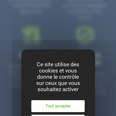
numéro PR3700006D
circulaire en prolongeant
depuis 2006.
la durée de vie des
pièces.
Montage
Garanties &
satisfaction
Ce site utilise des
Notre garage est à votre
cookies et vous
disposition pour monter
Toutes nos pièces sont
donne le contrôle
nos pièces neuves et
contrôlées et garanties 2
sur ceux que vous
d’occasion. Un service
ans. Une ligne dédiée
souhaitez activer
clé en main.
pour le SAV 02 47 27 51
36.
Tout accepter