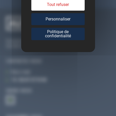
Tout refuser
Personnaliser
Politique de
confidentialité
Du lundi au vendredi
De 09h à 12h30 et de 13h30 à 18h
CONTACTEZ-NOUS
Par e-mail
Tél :
02 47 27 51 36
SUIVEZ-NOUS