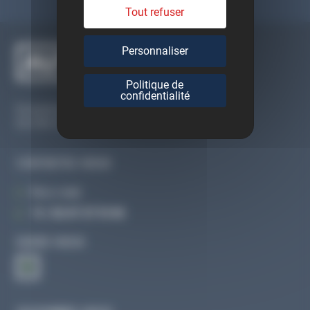
Tout refuser
Personnaliser
Politique de
confidentialité
Du lundi au vendredi
De 09h à 12h30 et de 13h30 à 18h
CONTACTEZ-NOUS
Par e-mail
Tél :
02 47 27 51 36
SUIVEZ-NOUS