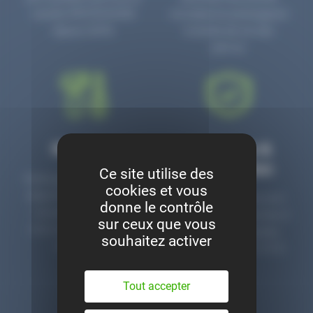
numéro PR3700006D
circulaire en prolongeant
depuis 2006.
la durée de vie des
pièces.
Montage
Garanties &
satisfaction
Ce site utilise des
Notre garage est à votre
cookies et vous
disposition pour monter
Toutes nos pièces sont
donne le contrôle
nos pièces neuves et
contrôlées et garanties 2
sur ceux que vous
d’occasion. Un service
ans. Une ligne dédiée
souhaitez activer
clé en main.
pour le SAV 02 47 27 51
36.
Tout accepter