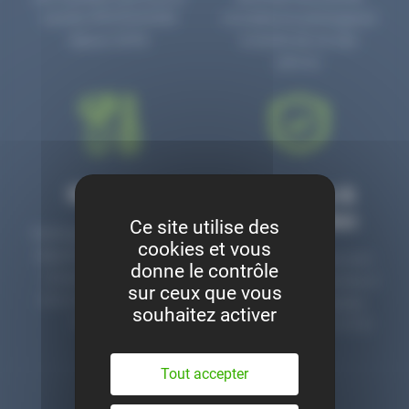
numéro PR3700006D
circulaire en prolongeant
depuis 2006.
la durée de vie des
pièces.
Montage
Garanties &
satisfaction
Ce site utilise des
Notre garage est à votre
cookies et vous
disposition pour monter
Toutes nos pièces sont
donne le contrôle
nos pièces neuves et
contrôlées et garanties 2
sur ceux que vous
d’occasion. Un service
ans. Une ligne dédiée
souhaitez activer
clé en main.
pour le SAV 02 47 27 51
36.
Tout accepter