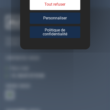
Tout refuser
Personnaliser
Politique de
confidentialité
Du lundi au vendredi
De 09h à 12h30 et de 13h30 à 18h
CONTACTEZ-NOUS
Par e-mail
Tél :
02 47 27 51 36
SUIVEZ-NOUS