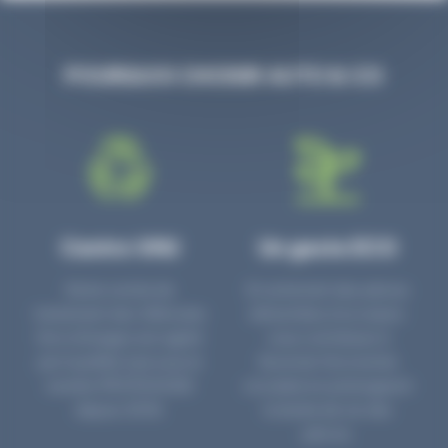
POURQUOI CHOISIR AUTO & CO
Centre VHU
Un geste ECO
Notre centre de
En achetant des pièces
traitement des Véhicules
détachées d’occasion,
Hors d’Usages est agréé
vous contribuez à
par la préfecture sous le
favoriser l’économie
numéro PR3700006D
circulaire en prolongeant
depuis 2006.
la durée de vie des
pièces.