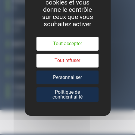
PUISSANCE
cookies et vous
8
donne le contrôle
sur ceux que vous
CARBURANT
souhaitez activer
GO
Tout accepter
BOÎTE DE VITESSE
CODE MOTEUR
Tout refuser
CODE BOÎTE
Personnaliser
TYPE MINE
Politique de
VF36DRHRH21703780
confidentialité