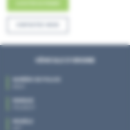
, FEU ARD
AJOUTER AU PANIER
CONTACTEZ-NOUS
VÉHICULE D'ORIGINE
NUMÉRO DE POLICE
85211
MARQUE
PEUGEOT
MODÈLE
407