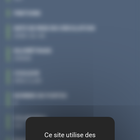
FINITIONS
DATE DE MISE EN CIRCULATION
2008-02-06
KILOMÉTRAGE
210636
COULEUR
GRIS CLAIR
NOMBRE DE PORTES
4
CYLINDRÉES
1997
Ce site utilise des