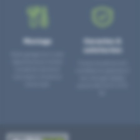
Montage
Garanties &
satisfaction
Notre garage est à votre
disposition pour monter
Toutes nos pièces sont
nos pièces neuves et
contrôlées et garanties 2
d’occasion. Un service
ans. Une ligne dédiée
clé en main.
pour le SAV 02 47 27 51
36.