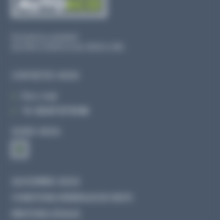
Du lundi au vendredi
De 09h à 12h30 et de 13h30 à 18h
CONTACTEZ-NOUS
Par e-mail
Tél :
02 47 27 51 36
SUIVEZ-NOUS
QUI SOMMES-NOUS
CONDITIONS GÉNÉRALES DE VENTE
MENTIONS LÉGALES