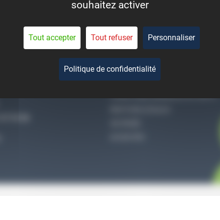
souhaitez activer
eant la durée de vie des
pièces.
Tout accepter
Tout refuser
Personnaliser
Politique de confidentialité
-NOUS
QUI SOMMES-NOUS
CONDITIONS GÉNÉRALES DE VENTE
MENTIONS LÉGALES
27 51 36
VIE PRIVÉE
ACCES PRO
S