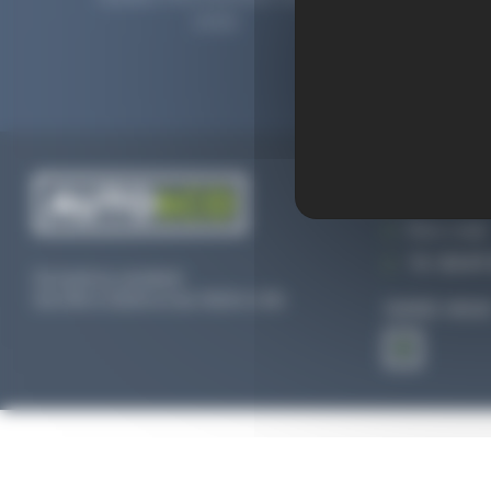
2006.
prolong
CONTACTEZ
Par e-mail
Tél :
02 47 
Du lundi au vendredi
De 09h à 12h30 et de 13h30 à 18h
SUIVEZ-NOU