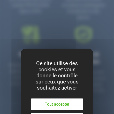
numéro PR3700006D
circulaire en prolongeant
depuis 2006.
la durée de vie des
pièces.
Montage
Garanties &
satisfaction
Ce site utilise des
Notre garage est à votre
cookies et vous
disposition pour monter
Toutes nos pièces sont
donne le contrôle
nos pièces neuves et
contrôlées et garanties 2
sur ceux que vous
d’occasion. Un service
ans. Une ligne dédiée
souhaitez activer
clé en main.
pour le SAV 02 47 27 51
36.
Tout accepter