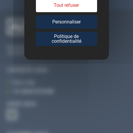
Tout refuser
Personnaliser
Politique de
confidentialité
Du lundi au vendredi
De 09h à 12h30 et de 13h30 à 18h
CONTACTEZ-NOUS
Par e-mail
Tél :
02 47 27 51 36
SUIVEZ-NOUS