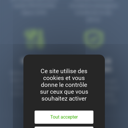
numéro PR3700006D
circulaire en prolongeant
depuis 2006.
la durée de vie des
pièces.
Montage
Garanties &
satisfaction
Ce site utilise des
Notre garage est à votre
cookies et vous
disposition pour monter
Toutes nos pièces sont
donne le contrôle
nos pièces neuves et
contrôlées et garanties 2
sur ceux que vous
d’occasion. Un service
ans. Une ligne dédiée
souhaitez activer
clé en main.
pour le SAV 02 47 27 51
36.
Tout accepter