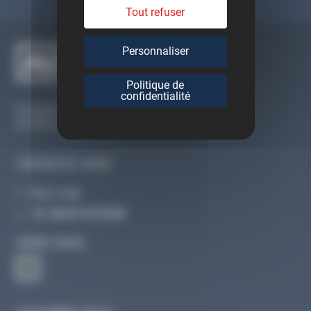
Tout refuser
Personnaliser
Politique de
confidentialité
Du lundi au vendredi
De 09h à 12h30 et de 13h30 à 18h
CONTACTEZ-NOUS
Par e-mail
Tél :
02 47 27 51 36
SUIVEZ-NOUS