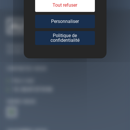
Tout refuser
Personnaliser
Politique de
confidentialité
Du lundi au vendredi
De 09h à 12h30 et de 13h30 à 18h
CONTACTEZ-NOUS
Par e-mail
Tél :
02 47 27 51 36
SUIVEZ-NOUS