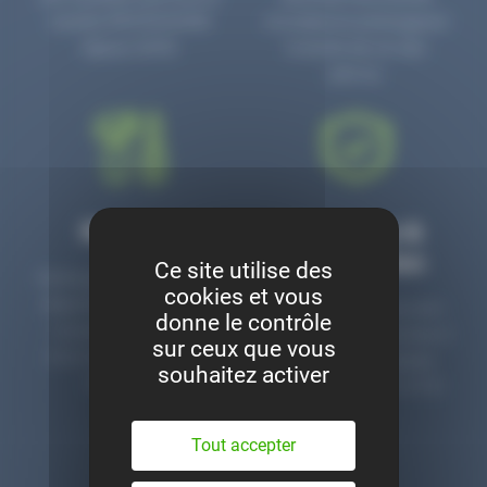
numéro PR3700006D
circulaire en prolongeant
depuis 2006.
la durée de vie des
pièces.
Montage
Garanties &
satisfaction
Ce site utilise des
Notre garage est à votre
cookies et vous
disposition pour monter
Toutes nos pièces sont
donne le contrôle
nos pièces neuves et
contrôlées et garanties 2
sur ceux que vous
d’occasion. Un service
ans. Une ligne dédiée
souhaitez activer
clé en main.
pour le SAV 02 47 27 51
36.
Tout accepter