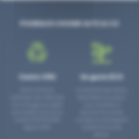
POURQUOI CHOISIR AUTO & CO
Centre VHU
Un geste ECO
Notre centre de
En achetant des pièces
traitement des Véhicules
détachées d’occasion,
Hors d’Usages est agréé
vous contribuez à
par la préfecture sous le
favoriser l’économie
numéro PR3700006D
circulaire en prolongeant
depuis 2006.
la durée de vie des
pièces.