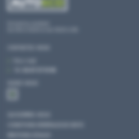
Du lundi au vendredi
De 09h à 12h30 et de 13h30 à 18h
CONTACTEZ-NOUS
Par e-mail
Tél :
02 47 27 51 36
SUIVEZ-NOUS
QUI SOMMES-NOUS
CONDITIONS GÉNÉRALES DE VENTE
MENTIONS LÉGALES