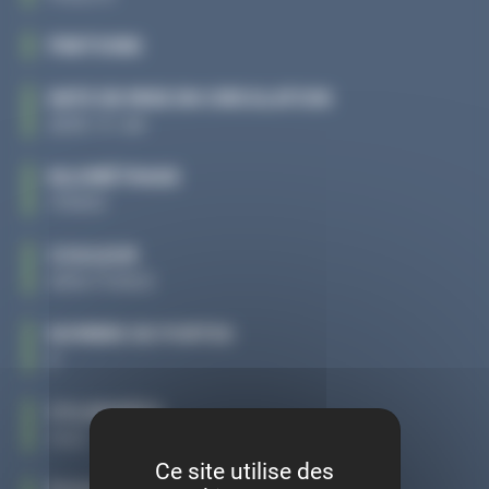
FINITIONS
DATE DE MISE EN CIRCULATION
2015-11-24
KILOMÉTRAGE
179413
COULEUR
GRIS FONCE
NOMBRE DE PORTES
5
CYLINDRÉES
1422
Ce site utilise des