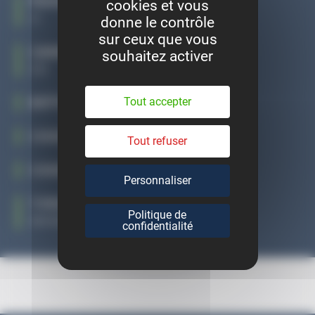
PUISSANCE
cookies et vous
4
donne le contrôle
sur ceux que vous
CARBURANT
souhaitez activer
GO
Tout accepter
BOÎTE DE VITESSE
CODE MOTEUR
Tout refuser
CODE BOÎTE
Personnaliser
TYPE MINE
Politique de
WVWZZZ6RZGY012731
confidentialité