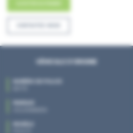
, PORTE ARG
AJOUTER AU PANIER
CONTACTEZ-NOUS
VÉHICULE D'ORIGINE
NUMÉRO DE POLICE
85775
MARQUE
VOLKSWAGEN
MODÈLE
POLO 5