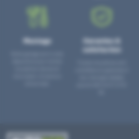
Montage
Garanties &
satisfaction
Notre garage est à votre
disposition pour monter
Toutes nos pièces sont
nos pièces neuves et
contrôlées et garanties 2
d’occasion. Un service
ans. Une ligne dédiée
clé en main.
pour le SAV 02 47 27 51
36.