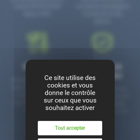
numéro PR3700006D
circulaire en prolongeant
depuis 2006.
la durée de vie des
pièces.
Montage
Garanties &
satisfaction
Ce site utilise des
Notre garage est à votre
cookies et vous
disposition pour monter
Toutes nos pièces sont
donne le contrôle
nos pièces neuves et
contrôlées et garanties 2
sur ceux que vous
d’occasion. Un service
ans. Une ligne dédiée
souhaitez activer
clé en main.
pour le SAV 02 47 27 51
36.
Tout accepter