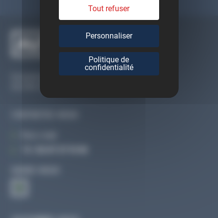
Tout refuser
Personnaliser
Politique de
confidentialité
Du lundi au vendredi
De 09h à 12h30 et de 13h30 à 18h
CONTACTEZ-NOUS
Par e-mail
Tél :
02 47 27 51 36
SUIVEZ-NOUS