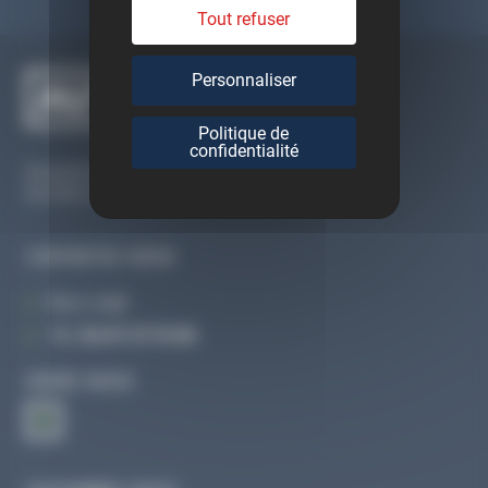
Tout refuser
Personnaliser
Politique de
confidentialité
Du lundi au vendredi
De 09h à 12h30 et de 13h30 à 18h
CONTACTEZ-NOUS
Par e-mail
Tél :
02 47 27 51 36
SUIVEZ-NOUS