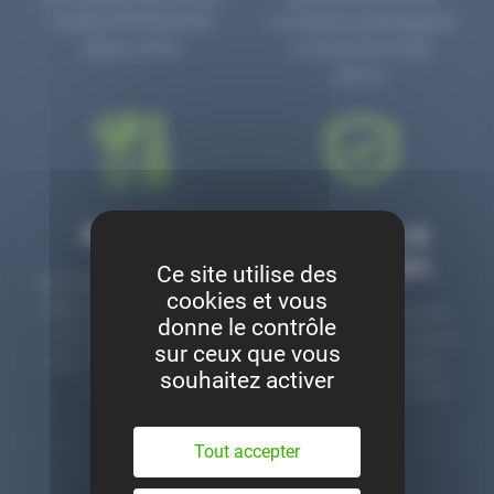
numéro PR3700006D
circulaire en prolongeant
depuis 2006.
la durée de vie des
pièces.
Montage
Garanties &
satisfaction
Ce site utilise des
Notre garage est à votre
cookies et vous
disposition pour monter
Toutes nos pièces sont
donne le contrôle
nos pièces neuves et
contrôlées et garanties 2
sur ceux que vous
d’occasion. Un service
ans. Une ligne dédiée
souhaitez activer
clé en main.
pour le SAV 02 47 27 51
36.
Tout accepter