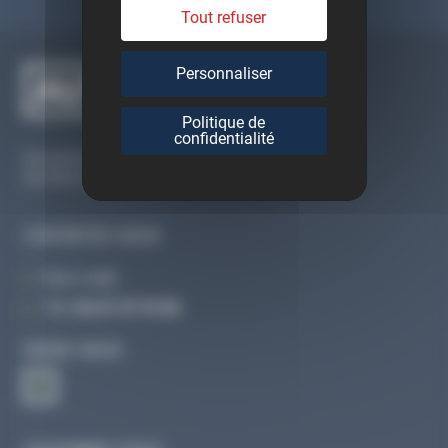
Tout refuser
Personnaliser
Politique de
confidentialité
Du lundi au vendredi
De 09h à 12h30 et de 13h30 à 18h
CONTACTEZ-NOUS
Par e-mail
Tél :
02 47 27 51 36
SUIVEZ-NOUS