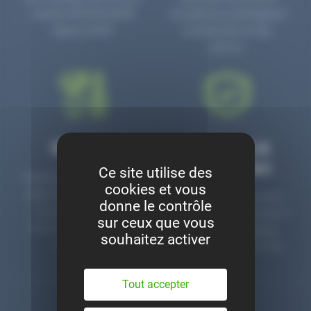
numéro PR3700006D
circulaire en prolongeant
depuis 2006.
la durée de vie des
pièces.
Montage
Garanties &
satisfaction
Ce site utilise des
Notre garage est à votre
cookies et vous
disposition pour monter
Toutes nos pièces sont
donne le contrôle
nos pièces neuves et
contrôlées et garanties 2
sur ceux que vous
d’occasion. Un service
ans. Une ligne dédiée
souhaitez activer
clé en main.
pour le SAV 02 47 27 51
36.
Tout accepter