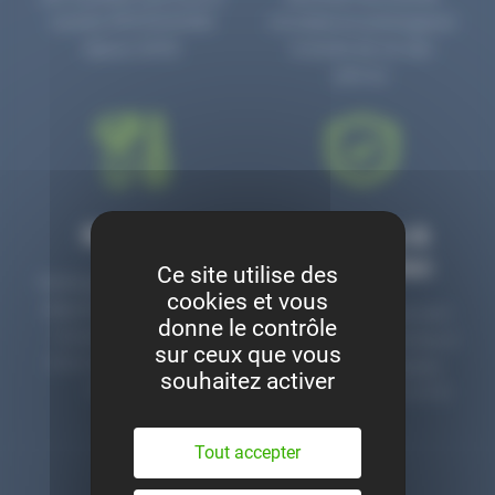
numéro PR3700006D
circulaire en prolongeant
depuis 2006.
la durée de vie des
pièces.
Montage
Garanties &
satisfaction
Ce site utilise des
Notre garage est à votre
cookies et vous
disposition pour monter
Toutes nos pièces sont
donne le contrôle
nos pièces neuves et
contrôlées et garanties 2
sur ceux que vous
d’occasion. Un service
ans. Une ligne dédiée
souhaitez activer
clé en main.
pour le SAV 02 47 27 51
36.
Tout accepter