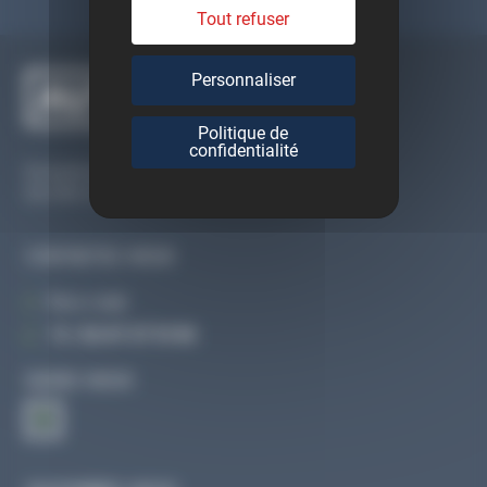
Tout refuser
Personnaliser
Politique de
confidentialité
Du lundi au vendredi
De 09h à 12h30 et de 13h30 à 18h
CONTACTEZ-NOUS
Par e-mail
Tél :
02 47 27 51 36
SUIVEZ-NOUS