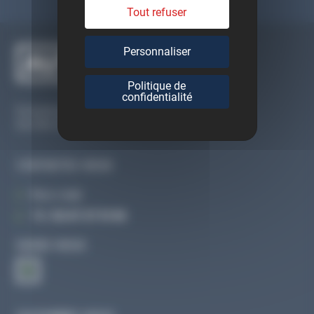
Tout refuser
Personnaliser
Politique de
confidentialité
Du lundi au vendredi
De 09h à 12h30 et de 13h30 à 18h
CONTACTEZ-NOUS
Par e-mail
Tél :
02 47 27 51 36
SUIVEZ-NOUS