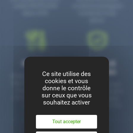
numéro PR3700006D
circulaire en prolongeant
depuis 2006.
la durée de vie des
pièces.
Montage
Garanties &
satisfaction
Ce site utilise des
Notre garage est à votre
cookies et vous
disposition pour monter
Toutes nos pièces sont
donne le contrôle
nos pièces neuves et
contrôlées et garanties 2
sur ceux que vous
d’occasion. Un service
ans. Une ligne dédiée
souhaitez activer
clé en main.
pour le SAV 02 47 27 51
36.
Tout accepter