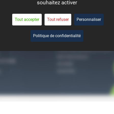
souhaitez activer
eant la durée de vie des
pièces.
Tout accepter
Tout refuser
Personnaliser
Politique de confidentialité
-NOUS
QUI SOMMES-NOUS
CONDITIONS GÉNÉRALES DE VENTE
MENTIONS LÉGALES
27 51 36
VIE PRIVÉE
ACCES PRO
S