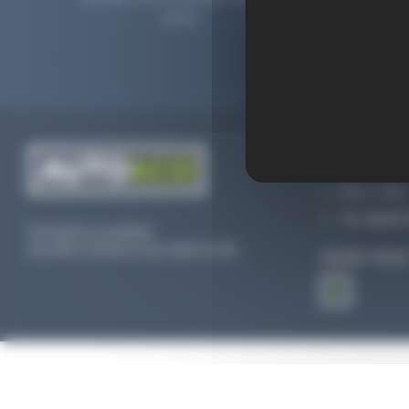
2006.
prolong
CONTACTEZ
Par e-mail
Tél :
02 47 
Du lundi au vendredi
De 09h à 12h30 et de 13h30 à 18h
SUIVEZ-NOU