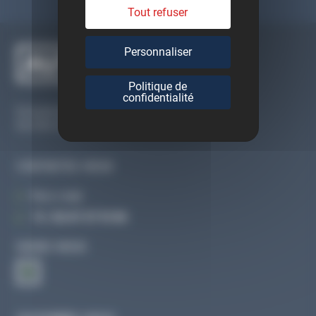
Tout refuser
Personnaliser
Politique de
confidentialité
Du lundi au vendredi
De 09h à 12h30 et de 13h30 à 18h
CONTACTEZ-NOUS
Par e-mail
Tél :
02 47 27 51 36
SUIVEZ-NOUS