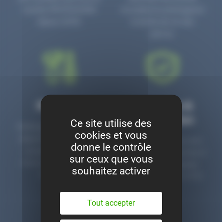
numéro PR3700006D
circulaire en prolongeant
depuis 2006.
la durée de vie des
pièces.
Montage
Garanties &
satisfaction
Ce site utilise des
Notre garage est à votre
cookies et vous
disposition pour monter
Toutes nos pièces sont
donne le contrôle
nos pièces neuves et
contrôlées et garanties 2
sur ceux que vous
d’occasion. Un service
ans. Une ligne dédiée
souhaitez activer
clé en main.
pour le SAV 02 47 27 51
36.
Tout accepter