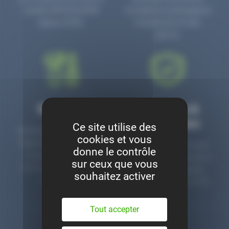
numéro PR3700006D
circulaire en prolongeant
depuis 2006.
la durée de vie des
pièces.
Montage
Garanties &
satisfaction
Ce site utilise des
Notre garage est à votre
cookies et vous
disposition pour monter
Toutes nos pièces sont
donne le contrôle
nos pièces neuves et
contrôlées et garanties 2
sur ceux que vous
d’occasion. Un service
ans. Une ligne dédiée
souhaitez activer
clé en main.
pour le SAV 02 47 27 51
36.
Tout accepter