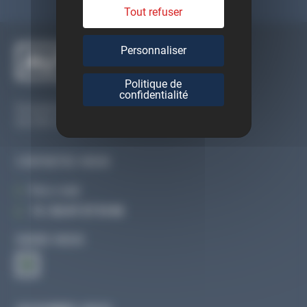
Tout refuser
Personnaliser
Politique de
confidentialité
Du lundi au vendredi
De 09h à 12h30 et de 13h30 à 18h
CONTACTEZ-NOUS
Par e-mail
Tél :
02 47 27 51 36
SUIVEZ-NOUS