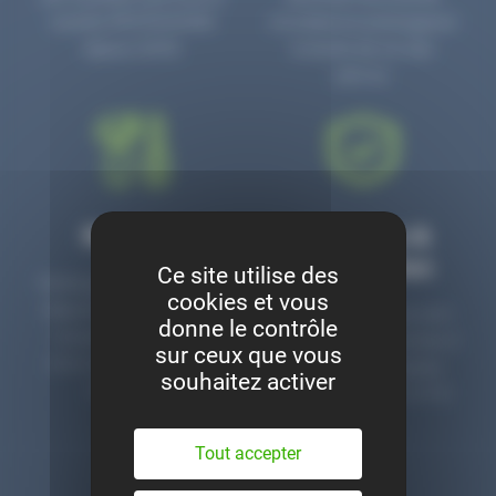
numéro PR3700006D
circulaire en prolongeant
depuis 2006.
la durée de vie des
pièces.
Montage
Garanties &
satisfaction
Ce site utilise des
Notre garage est à votre
cookies et vous
disposition pour monter
Toutes nos pièces sont
donne le contrôle
nos pièces neuves et
contrôlées et garanties 2
sur ceux que vous
d’occasion. Un service
ans. Une ligne dédiée
souhaitez activer
clé en main.
pour le SAV 02 47 27 51
36.
Tout accepter