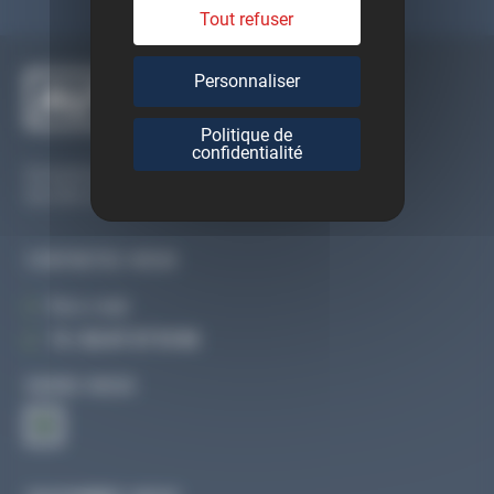
Tout refuser
Personnaliser
Politique de
confidentialité
Du lundi au vendredi
De 09h à 12h30 et de 13h30 à 18h
CONTACTEZ-NOUS
Par e-mail
Tél :
02 47 27 51 36
SUIVEZ-NOUS