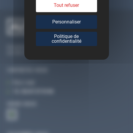
Tout refuser
Personnaliser
Politique de
confidentialité
Du lundi au vendredi
De 09h à 12h30 et de 13h30 à 18h
CONTACTEZ-NOUS
Par e-mail
Tél :
02 47 27 51 36
SUIVEZ-NOUS