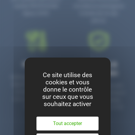
numéro PR3700006D
circulaire en prolongeant
depuis 2006.
la durée de vie des
pièces.
Montage
Garanties &
satisfaction
Ce site utilise des
Notre garage est à votre
cookies et vous
disposition pour monter
Toutes nos pièces sont
donne le contrôle
nos pièces neuves et
contrôlées et garanties 2
sur ceux que vous
d’occasion. Un service
ans. Une ligne dédiée
souhaitez activer
clé en main.
pour le SAV 02 47 27 51
36.
Tout accepter