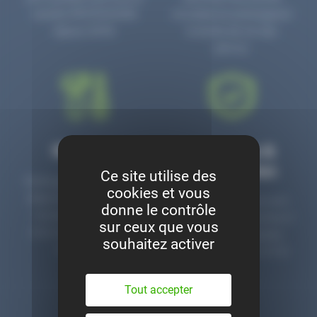
numéro PR3700006D
circulaire en prolongeant
depuis 2006.
la durée de vie des
pièces.
Montage
Garanties &
satisfaction
Ce site utilise des
Notre garage est à votre
cookies et vous
disposition pour monter
Toutes nos pièces sont
donne le contrôle
nos pièces neuves et
contrôlées et garanties 2
sur ceux que vous
d’occasion. Un service
ans. Une ligne dédiée
souhaitez activer
clé en main.
pour le SAV 02 47 27 51
36.
Tout accepter