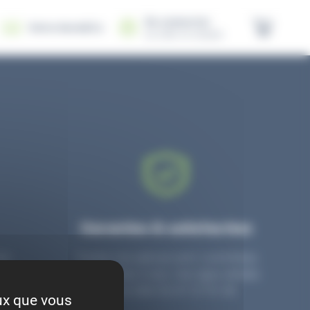
Se connecter
Votre Auto&Co
ou créer un compte
Garanties & satisfaction
re
Toutes nos pièces sont contrôlées
 nos
et garanties 2 ans. Une ligne dédiée
ion.
pour le SAV 02 47 27 51 36.
eux que vous
.