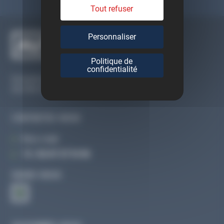
Tout refuser
Personnaliser
Politique de
confidentialité
Du lundi au vendredi
De 09h à 12h30 et de 13h30 à 18h
CONTACTEZ-NOUS
Par e-mail
Tél :
02 47 27 51 36
SUIVEZ-NOUS