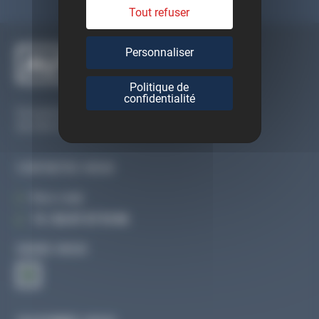
Tout refuser
Personnaliser
Politique de
confidentialité
Du lundi au vendredi
De 09h à 12h30 et de 13h30 à 18h
CONTACTEZ-NOUS
Par e-mail
Tél :
02 47 27 51 36
SUIVEZ-NOUS