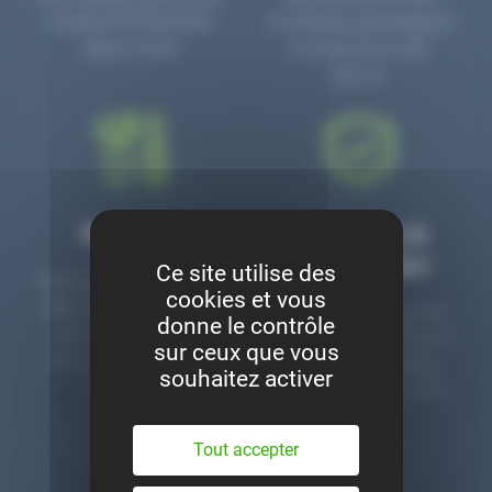
numéro PR3700006D
circulaire en prolongeant
depuis 2006.
la durée de vie des
pièces.
Montage
Garanties &
satisfaction
Ce site utilise des
Notre garage est à votre
cookies et vous
disposition pour monter
Toutes nos pièces sont
donne le contrôle
nos pièces neuves et
contrôlées et garanties 2
sur ceux que vous
d’occasion. Un service
ans. Une ligne dédiée
souhaitez activer
clé en main.
pour le SAV 02 47 27 51
36.
Tout accepter