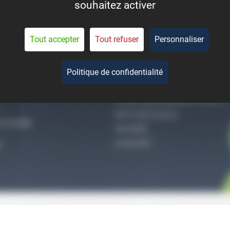
souhaitez activer
eant la durée de vie des
pièces.
Tout accepter
Tout refuser
Personnaliser
Politique de confidentialité
-NOUS
QUI SOMMES-NOUS
CONDITIONS GÉNÉRALES DE VENTE
MENTIONS LÉGALES
27 51 36
VIE PRIVÉE
ACCES PRO
S