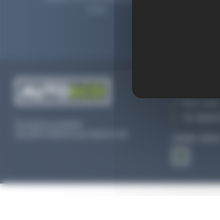
2006.
prolong
CONTACTEZ
Par e-mail
Tél :
02 47 
Du lundi au vendredi
De 09h à 12h30 et de 13h30 à 18h
SUIVEZ-NOU