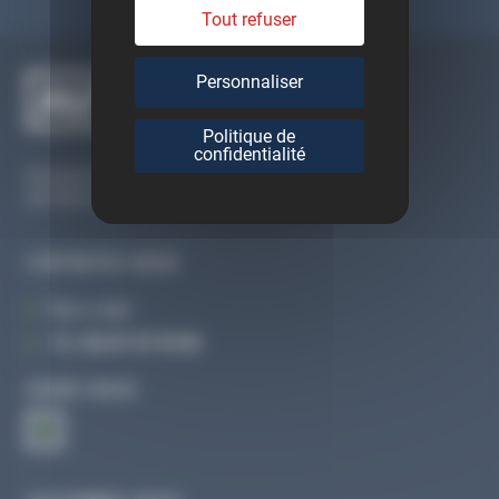
Tout refuser
Personnaliser
Politique de
confidentialité
Du lundi au vendredi
De 09h à 12h30 et de 13h30 à 18h
CONTACTEZ-NOUS
Par e-mail
Tél :
02 47 27 51 36
SUIVEZ-NOUS