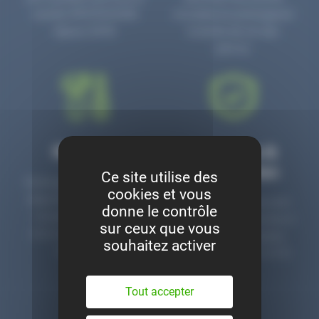
numéro PR3700006D
circulaire en prolongeant
depuis 2006.
la durée de vie des
pièces.
Montage
Garanties &
satisfaction
Ce site utilise des
Notre garage est à votre
cookies et vous
disposition pour monter
Toutes nos pièces sont
donne le contrôle
nos pièces neuves et
contrôlées et garanties 2
sur ceux que vous
d’occasion. Un service
ans. Une ligne dédiée
souhaitez activer
clé en main.
pour le SAV 02 47 27 51
36.
Tout accepter