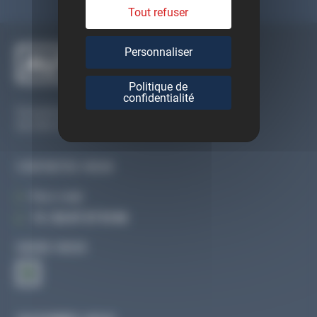
Tout refuser
Personnaliser
Politique de
confidentialité
Du lundi au vendredi
De 09h à 12h30 et de 13h30 à 18h
CONTACTEZ-NOUS
Par e-mail
Tél :
02 47 27 51 36
SUIVEZ-NOUS