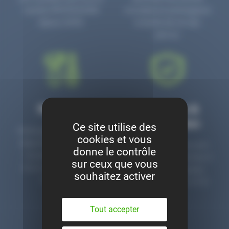
numéro PR3700006D
circulaire en prolongeant
depuis 2006.
la durée de vie des
pièces.
Montage
Garanties &
satisfaction
Ce site utilise des
Notre garage est à votre
cookies et vous
disposition pour monter
Toutes nos pièces sont
donne le contrôle
nos pièces neuves et
contrôlées et garanties 2
sur ceux que vous
d’occasion. Un service
ans. Une ligne dédiée
souhaitez activer
clé en main.
pour le SAV 02 47 27 51
36.
Tout accepter