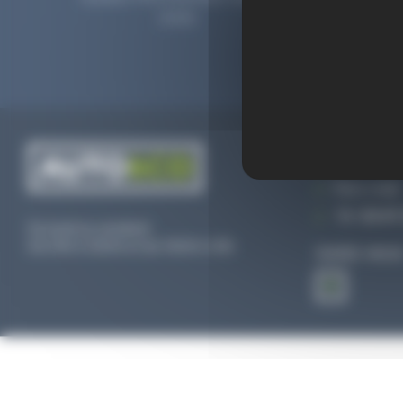
2006.
prolong
CONTACTEZ
Par e-mail
Tél :
02 47 
Du lundi au vendredi
De 09h à 12h30 et de 13h30 à 18h
SUIVEZ-NOU