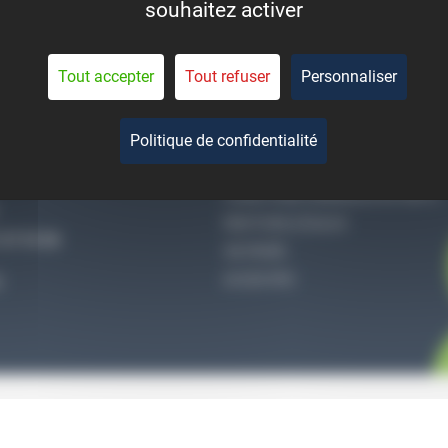
souhaitez activer
eant la durée de vie des
pièces.
Tout accepter
Tout refuser
Personnaliser
Politique de confidentialité
-NOUS
QUI SOMMES-NOUS
CONDITIONS GÉNÉRALES DE VENTE
MENTIONS LÉGALES
27 51 36
VIE PRIVÉE
ACCES PRO
S