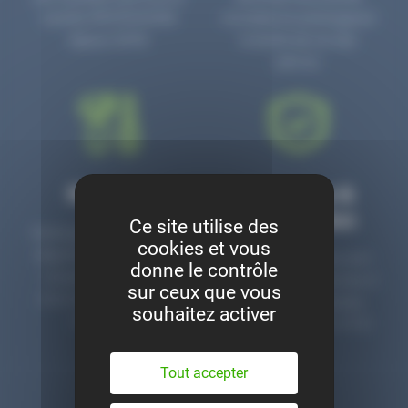
numéro PR3700006D
circulaire en prolongeant
depuis 2006.
la durée de vie des
pièces.
Montage
Garanties &
satisfaction
Ce site utilise des
Notre garage est à votre
cookies et vous
disposition pour monter
Toutes nos pièces sont
donne le contrôle
nos pièces neuves et
contrôlées et garanties 2
sur ceux que vous
d’occasion. Un service
ans. Une ligne dédiée
souhaitez activer
clé en main.
pour le SAV 02 47 27 51
36.
Tout accepter