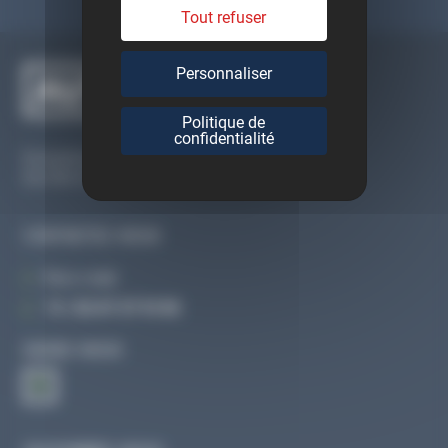
Tout refuser
Personnaliser
Politique de
confidentialité
Du lundi au vendredi
De 09h à 12h30 et de 13h30 à 18h
CONTACTEZ-NOUS
Par e-mail
Tél :
02 47 27 51 36
SUIVEZ-NOUS