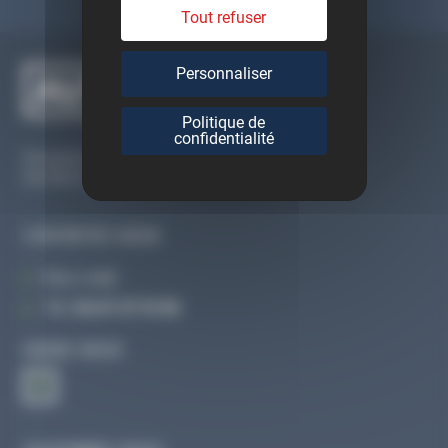
Tout refuser
Personnaliser
Politique de
confidentialité
Du lundi au vendredi
De 09h à 12h30 et de 13h30 à 18h
CONTACTEZ-NOUS
Par e-mail
Tél :
02 47 27 51 36
SUIVEZ-NOUS