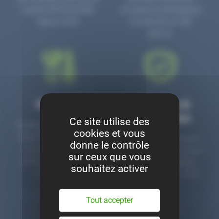
numéro PR3700006D
circulaire en prolongeant
depuis 2006.
la durée de vie des
pièces.
Montage
Garanties &
satisfaction
Ce site utilise des
Notre garage est à votre
cookies et vous
disposition pour monter
Toutes nos pièces sont
donne le contrôle
nos pièces neuves et
contrôlées et garanties 2
sur ceux que vous
d’occasion. Un service
ans. Une ligne dédiée
souhaitez activer
clé en main.
pour le SAV 02 47 27 51
36.
Tout accepter