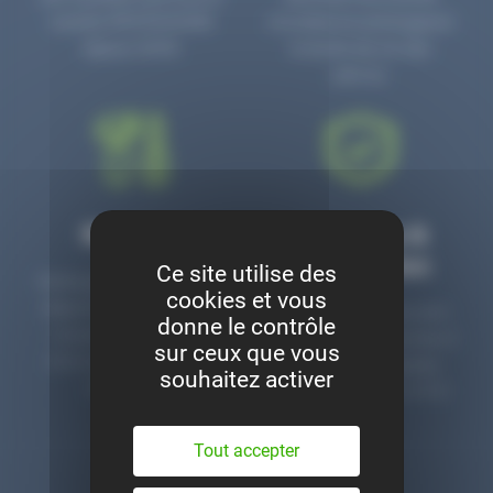
numéro PR3700006D
circulaire en prolongeant
depuis 2006.
la durée de vie des
pièces.
Montage
Garanties &
satisfaction
Ce site utilise des
Notre garage est à votre
cookies et vous
disposition pour monter
Toutes nos pièces sont
donne le contrôle
nos pièces neuves et
contrôlées et garanties 2
sur ceux que vous
d’occasion. Un service
ans. Une ligne dédiée
souhaitez activer
clé en main.
pour le SAV 02 47 27 51
36.
Tout accepter