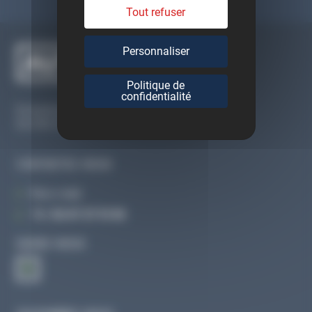
Tout refuser
Personnaliser
Politique de
confidentialité
Du lundi au vendredi
De 09h à 12h30 et de 13h30 à 18h
CONTACTEZ-NOUS
Par e-mail
Tél :
02 47 27 51 36
SUIVEZ-NOUS