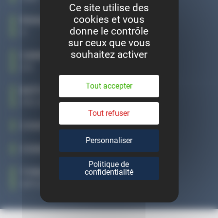
Ce site utilise des
cookies et vous
PUISSANCE
donne le contrôle
5
sur ceux que vous
souhaitez activer
CARBURANT
GO
Tout accepter
BOÎTE DE VITESSE
MECANIQUE
Tout refuser
CODE MOTEUR
Personnaliser
CODE BOÎTE
Politique de
confidentialité
TYPE MINE
WF0JXXGAJJAM06393