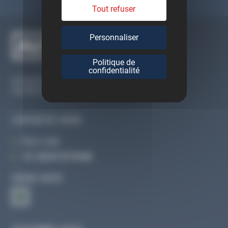
Tout refuser
Personnaliser
Politique de
confidentialité
Du lundi au vendredi
De 09h à 12h30 et de 13h30 à 18h
CONTACTEZ-NOUS
Par e-mail
Tél :
02 47 27 51 36
SUIVEZ-NOUS