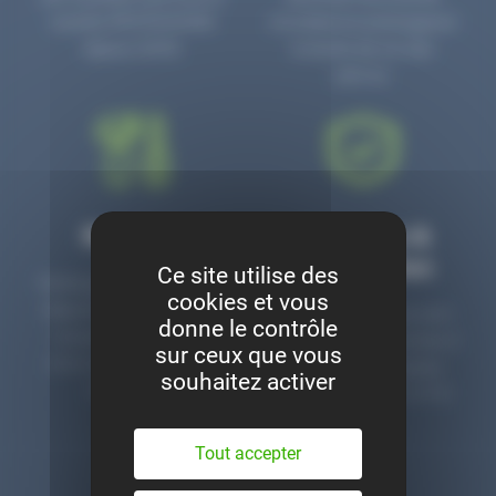
numéro PR3700006D
circulaire en prolongeant
depuis 2006.
la durée de vie des
pièces.
Montage
Garanties &
satisfaction
Ce site utilise des
Notre garage est à votre
cookies et vous
disposition pour monter
Toutes nos pièces sont
donne le contrôle
nos pièces neuves et
contrôlées et garanties 2
sur ceux que vous
d’occasion. Un service
ans. Une ligne dédiée
souhaitez activer
clé en main.
pour le SAV 02 47 27 51
36.
Tout accepter