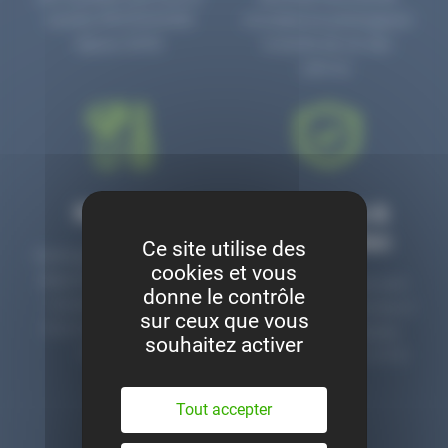
numéro PR3700006D
circulaire en prolongeant
depuis 2006.
la durée de vie des
pièces.
Montage
Garanties &
satisfaction
Ce site utilise des
Notre garage est à votre
cookies et vous
disposition pour monter
Toutes nos pièces sont
donne le contrôle
nos pièces neuves et
contrôlées et garanties 2
sur ceux que vous
d’occasion. Un service
ans. Une ligne dédiée
souhaitez activer
clé en main.
pour le SAV 02 47 27 51
36.
Tout accepter