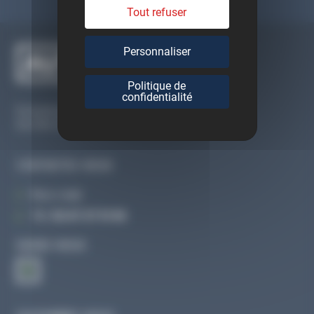
Tout refuser
Personnaliser
Politique de
confidentialité
Du lundi au vendredi
De 09h à 12h30 et de 13h30 à 18h
CONTACTEZ-NOUS
Par e-mail
Tél :
02 47 27 51 36
SUIVEZ-NOUS