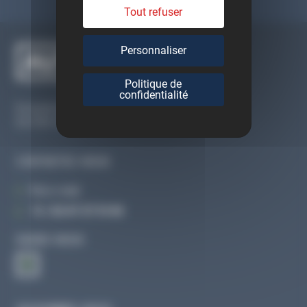
Tout refuser
Personnaliser
Politique de
confidentialité
Du lundi au vendredi
De 09h à 12h30 et de 13h30 à 18h
CONTACTEZ-NOUS
Par e-mail
Tél :
02 47 27 51 36
SUIVEZ-NOUS