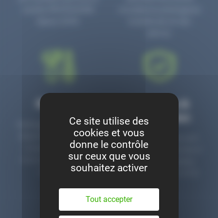
numéro PR3700006D
circulaire en prolongeant
depuis 2006.
la durée de vie des
pièces.
Montage
Garanties &
satisfaction
Ce site utilise des
Notre garage est à votre
cookies et vous
disposition pour monter
Toutes nos pièces sont
donne le contrôle
nos pièces neuves et
contrôlées et garanties 2
sur ceux que vous
d’occasion. Un service
ans. Une ligne dédiée
souhaitez activer
clé en main.
pour le SAV 02 47 27 51
36.
Tout accepter