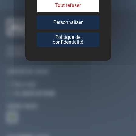
Tout refuser
Personnaliser
Politique de
confidentialité
Du lundi au vendredi
De 09h à 12h30 et de 13h30 à 18h
CONTACTEZ-NOUS
Par e-mail
Tél :
02 47 27 51 36
SUIVEZ-NOUS