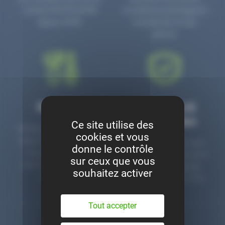
numéro PR3700006D
circulaire en prolongeant
depuis 2006.
la durée de vie des
pièces.
Montage
Garanties &
satisfaction
Ce site utilise des
Notre garage est à votre
cookies et vous
disposition pour monter
Toutes nos pièces sont
donne le contrôle
nos pièces neuves et
contrôlées et garanties 2
sur ceux que vous
d’occasion. Un service
ans. Une ligne dédiée
souhaitez activer
clé en main.
pour le SAV 02 47 27 51
36.
Tout accepter