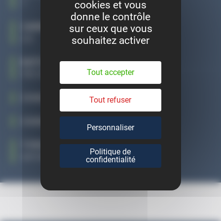
7
cookies et vous
donne le contrôle
CARBURANT
sur ceux que vous
GO
souhaitez activer
BOÎTE DE VITESSE
Tout accepter
MECANIQUE
CODE MOTEUR
Tout refuser
CODE BOÎTE
Personnaliser
TYPE MINE
Politique de
WF0MXXGCDM6S81515
confidentialité