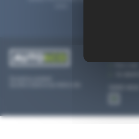
2006.
prolong
CONTACTEZ
Par e-mail
Tél :
02 47 
Du lundi au vendredi
De 09h à 12h30 et de 13h30 à 18h
SUIVEZ-NOU