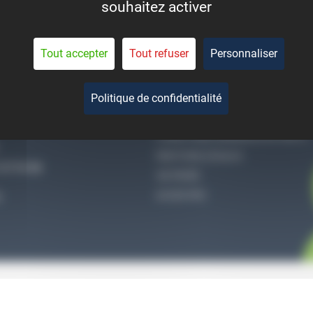
souhaitez activer
eant la durée de vie des
pièces.
Tout accepter
Tout refuser
Personnaliser
Politique de confidentialité
-NOUS
QUI SOMMES-NOUS
CONDITIONS GÉNÉRALES DE VENTE
MENTIONS LÉGALES
27 51 36
VIE PRIVÉE
ACCES PRO
S