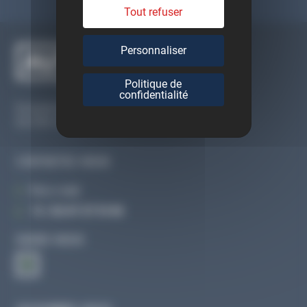
Tout refuser
Personnaliser
Politique de
confidentialité
Du lundi au vendredi
De 09h à 12h30 et de 13h30 à 18h
CONTACTEZ-NOUS
Par e-mail
Tél :
02 47 27 51 36
SUIVEZ-NOUS