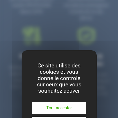
numéro PR3700006D
circulaire en prolongeant
depuis 2006.
la durée de vie des
pièces.
Montage
Garanties &
satisfaction
Ce site utilise des
Notre garage est à votre
cookies et vous
disposition pour monter
Toutes nos pièces sont
donne le contrôle
nos pièces neuves et
contrôlées et garanties 2
sur ceux que vous
d’occasion. Un service
ans. Une ligne dédiée
souhaitez activer
clé en main.
pour le SAV 02 47 27 51
36.
Tout accepter