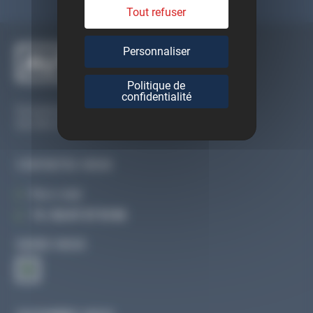
Tout refuser
Personnaliser
Politique de
confidentialité
Du lundi au vendredi
De 09h à 12h30 et de 13h30 à 18h
CONTACTEZ-NOUS
Par e-mail
Tél :
02 47 27 51 36
SUIVEZ-NOUS