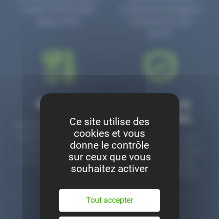
numéro PR3700006D
circulaire en prolongeant
depuis 2006.
la durée de vie des
pièces.
Montage
Garanties &
satisfaction
Ce site utilise des
Notre garage est à votre
cookies et vous
disposition pour monter
Toutes nos pièces sont
donne le contrôle
nos pièces neuves et
contrôlées et garanties 2
sur ceux que vous
d’occasion. Un service
ans. Une ligne dédiée
souhaitez activer
clé en main.
pour le SAV 02 47 27 51
36.
Tout accepter