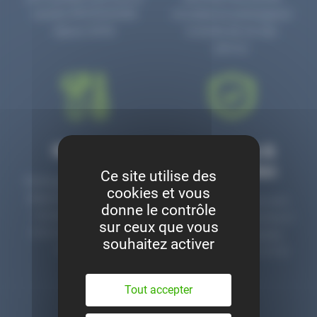
numéro PR3700006D
circulaire en prolongeant
depuis 2006.
la durée de vie des
pièces.
Montage
Garanties &
satisfaction
Ce site utilise des
Notre garage est à votre
cookies et vous
disposition pour monter
Toutes nos pièces sont
donne le contrôle
nos pièces neuves et
contrôlées et garanties 2
sur ceux que vous
d’occasion. Un service
ans. Une ligne dédiée
souhaitez activer
clé en main.
pour le SAV 02 47 27 51
36.
Tout accepter