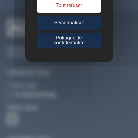
Tout refuser
Personnaliser
Politique de
confidentialité
Du lundi au vendredi
De 09h à 12h30 et de 13h30 à 18h
CONTACTEZ-NOUS
Par e-mail
Tél :
02 47 27 51 36
SUIVEZ-NOUS