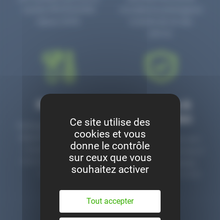
numéro PR3700006D
circulaire en prolongeant
depuis 2006.
la durée de vie des
pièces.
Montage
Garanties &
satisfaction
Ce site utilise des
Notre garage est à votre
cookies et vous
disposition pour monter
Toutes nos pièces sont
donne le contrôle
nos pièces neuves et
contrôlées et garanties 2
sur ceux que vous
d’occasion. Un service
ans. Une ligne dédiée
souhaitez activer
clé en main.
pour le SAV 02 47 27 51
36.
Tout accepter