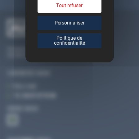
Tout refuser
Personnaliser
Politique de
confidentialité
Du lundi au vendredi
De 09h à 12h30 et de 13h30 à 18h
CONTACTEZ-NOUS
Par e-mail
Tél :
02 47 27 51 36
SUIVEZ-NOUS